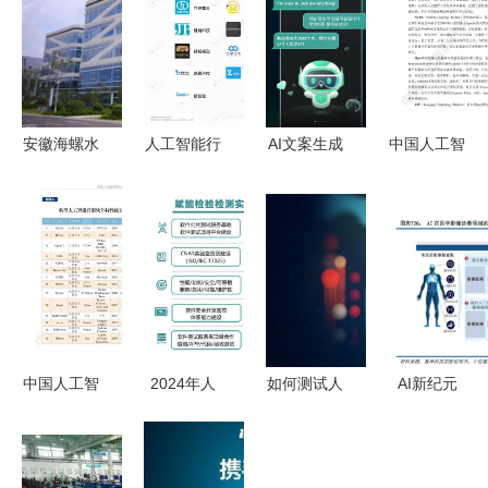
安徽海螺水
人工智能行
AI文案生成
中国人工智
泥股份 人
业应用价值
器安卓版下
能开源软件
工智能应用
报告 击穿
载指南 轻
发展白皮书
软件开发助
行业，展露
松获取高效
2018及解
力行业智能
价值
创作工具
读 人工智
化转型
能应用软件
开发
中国人工智
2024年人
如何测试人
AI新纪元
能开源软件
工智能发展
工智能软件
砥砺开疆智
现状到底如
趋势预测
人工智能应
火燎原——
何？附白皮
应用软件的
用软件开发
人工智能应