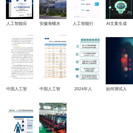
人工智能应
安徽海螺水
人工智能行
AI文案生成
用开发 基
泥股份 人
业应用价值
器安卓版下
于
工智能应用
报告 击穿
载指南 轻
LabVIEW
软件开发助
行业，展露
松获取高效
与飞桨
力行业智能
价值
创作工具
EasyDL的
化转型
设计与实现
中国人工智
中国人工智
2024年人
如何测试人
能开源软件
能开源软件
工智能发展
工智能软件
发展白皮书
现状到底如
趋势预测
人工智能应
2018及解
何？附白皮
应用软件的
用软件开发
读 人工智
书全文解读
融合与革新
指南